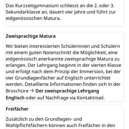
Frühe Förderung
Preisüberwachung, Preisüberwacher,
Das Kurzzeitgymnasium schliesst an die 2. oder 3.
Konsumentenorganisation, parallele Einfuhr,
Sekundarklasse an, dauert vier Jahre und führt zur
regionale Erschöpfung, nationale Erschöpfung,
eidgenössischen Matura.
internationale Erschöpfung, Preisabsprache, Kartell,
Cassis-deDijon-Prinzip
Zweisprachige Matura
Lebensmittelkontrolle und
Krankenversicherung
Verbraucherschutz
Wir bieten interessierten Schülerinnen und Schülern
Unfallversicherung, Berufsunfallversicherung,
mit einem guten Notenschnitt die Möglichkeit, eine
Krankheit, Unfall, Prämienverbilligung,
eidgenössisch anerkannte zweisprachige Matura zu
Krankenkasse
erlangen. Der Lehrgang beginnt in der vierten Klasse
und erfolgt nach dem Prinzip der Immersion, bei der
Krankenversicherung (WAS Luzern)
Lebensmittelsicherheit
vier Grundlagenfächer auf Englisch unterrichtet
Prämienverbilligung (WAS Luzern)
sichere Lebensmittel, Lebensmittelkontrolle,
werden. Detaillierte Informationen finden sich in der
Lebensmittelhygiene, Produktesicherheit
Broschüre
Der zweisprachige Lehrgang
Obligatorische Krankenversicherung (WAS
Englisch
oder auf Nachfrage via Kontaktmail.
Luzern)
Trinkwasser
Prävention
Kranken- und Unfallversicherung
Freifächer
Lebensmittel
Gesundheitsvorsorge, Wellness, Unfallverhütung,
Suchtprävention, Alkoholprävention,
Zusätzlich zu den Grundlagen- und
Tabakprävention, Primärprävention,
Wahlpflichtfächern können auch Freifächer in den
Sekundärprävention, Tertiärprävention