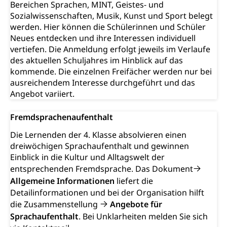
Bereichen Sprachen, MINT, Geistes- und
Sozialwissenschaften, Musik, Kunst und Sport belegt
Darmkrebsvorsorge
Soziale Sicherheit
werden. Hier können die Schülerinnen und Schüler
Kantonales Tabakpräventionsprogramm
Sozialversicherungen, Sozialpolitik,
Neues entdecken und ihre Interessen individuell
Arbeitslosenversicherung,
vertiefen. Die Anmeldung erfolgt jeweils im Verlaufe
Gesundheitsförderung
Mutterschaftsversicherung, Krankenversicherung,
des aktuellen Schuljahres im Hinblick auf das
Unfallversicherung, Invalidenversicherung,
Prävention (Polizei)
kommende. Die einzelnen Freifächer werden nur bei
Sozialhilfe
ausreichendem Interesse durchgeführt und das
Suchtprävention
Angebot variiert.
Kranken- und Unfallversicherung
Sucht und Drogen
Gesundheitsversorgung
(gruezi.lu.ch)
Drogenabhängigkeit, Drogensucht,
Fremdsprachenaufenthalt
Medikamentenabhängigkeit,
Krankenversicherung (WAS Luzern)
Arzneimittelabhängigkeit, Suchtkrankheit,
Die Lernenden der 4. Klasse absolvieren einen
Existenzsicherung - Sozialhilfe
Drogenabhängige, Drogensüchtige,
dreiwöchigen Sprachaufenthalt und gewinnen
Betäubungsmittel, Suchtmittel, Psychopharmaka
Soziales und Gesellschaft (Dienststelle)
Einblick in die Kultur und Alltagswelt der
entsprechenden Fremdsprache. Das Dokument
Fachstelle Sucht Region Luzern
Gesundheitsversorgung
Opferhilfe
Allgemeine Informationen
liefert die
Drogen (Polizei)
Gesundheitsversorgung, Spital, Pflegeinitiative,
Arbeitslosenversicherung (WAS Luzern)
Detailinformationen und bei der Organisation hilft
Ambulant vor stationär, AVOS, Patientendossier
die Zusammenstellung
Angebote für
Sucht
Invalidenversicherung (WAS Luzern)
Sprachaufenthalt
. Bei Unklarheiten melden Sie sich
Gesundheitsversorgung
AHV / IV
Soziale Sicherheit