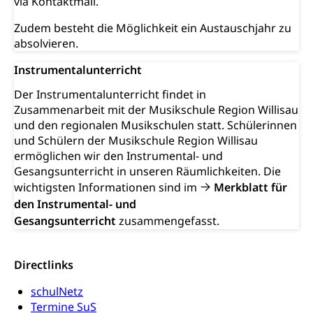
via Kontaktmail.
Altersrente, Invalidenrente, Witwenrente,
Zudem besteht die Möglichkeit ein Austauschjahr zu
Sozialversicherung, Vorsorgeeinrichtung,
Pensionskasse, erste Säule, zweite Säule, dritte
absolvieren.
Säule, Hilflosenentschädigung,
Ergänzungsleistungen, Altersvorsorge,
Instrumentalunterricht
Todesfallversicherung
Der Instrumentalunterricht findet in
Zusammenarbeit mit der Musikschule Region Willisau
Hilfslosenentschädigung (WAS Luzern)
Behinderung
und den regionalen Musikschulen statt. Schülerinnen
AHV-Hinterlassenenrente (WAS Luzern)
Körperbehinderung, körperliche Behinderung,
und Schülern der Musikschule Region Willisau
geistige Behinderung, psychische Behinderung,
ermöglichen wir den Instrumental- und
AHV-Beiträge (WAS Luzern)
Erwerbsunfähigkeit, Behinderte
Gesangsunterricht in unseren Räumlichkeiten. Die
Informationsstelle AHV/IV
wichtigsten Informationen sind im
Merkblatt für
Inklusion im Sport
den Instrumental- und
Ergänzungsleistungen (EL) (WAS Luzern)
Menschen mit Behinderungen
Gesangsunterricht
Kultur und Medien
zusammengefasst.
AHV-Altersrente (WAS Luzern)
IV-Leistungen (WAS Luzern)
Archive und Bibliotheken
Directlinks
Bücher, Bundesarchiv, Landesbibliothek
schulNetz
Termine SuS
Staatsarchiv Luzern
Kulturelle Einrichtungen