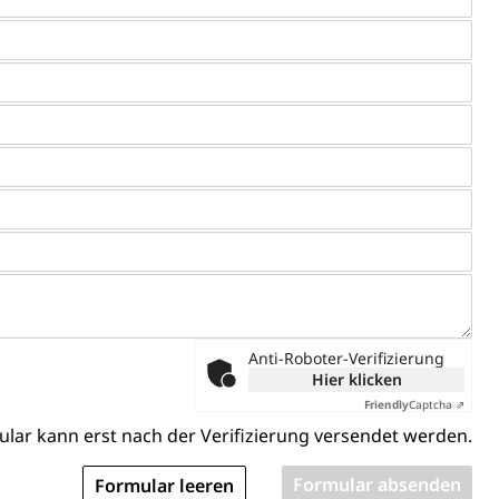
ldienste
Betreuungsangebote
Schulliste
usbildung Pflege HF oder Studium Pflege FH
ldung
itäre Ausbildung, akademische Ausbildung,
t, Weiterbildung, Forschung, Entwicklung, Dienstleistungen,
en Hochschule Luzern hslu
e Luzern, PH Luzern, UniLU, swissuniversities
gesmutter, Freiwilliges Kindergarten Jahr
erung
Kindergarten & Basisstufe
Anti-Roboter-Verifizierung
Hier klicken
Friendly
Captcha ⇗
mentenorganisation, parallele Einfuhr, regionale
lar kann erst nach der Verifizierung versendet werden.
artell, Cassis-deDijon-Prinzip