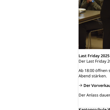
Fachstelle S
Gesundheitsv
Gesundheitsverso
Gesundheits
AHV / IV
Altersrente, Inv
Hilflosenentsch
Hilfslosenen
Behinderung
Informations
Körperbehinderu
Last Friday 2025
Der Last Friday 
IV-Leistunge
Inklusion im
Ab 18:00 öffnen 
Kultur und Medi
Abend stärken.
Der Vorverka
Archive und B
Bücher, Bundesa
Der Anlass dauer
Staatsarchiv
Kulturelle Ein
Kantonsschule W