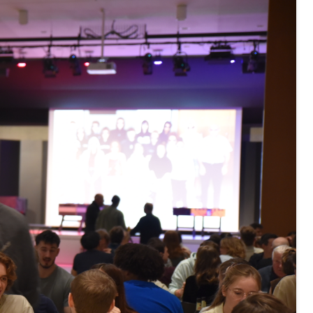
ung, Krankenkasse
)
allversicherung
eit
ion, Tabakprävention, Primärprävention,
ndheitsförderung
Prävention (Polizei)
icherung, Krankenversicherung, Unfallversicherung,
(WAS Luzern)
Existenzsicherung - Sozialhilfe
sicherung (WAS Luzern)
gigkeit, Suchtkrankheit, Drogenabhängige,