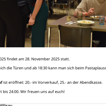
ucht Region Luzern
Drogen (Polizei)
Sucht
ersorgung
rgung, Spital, Pflegeinitiative, Ambulant vor stationär, AVOS, Pat
versorgung
alidenrente, Witwenrente, Sozialversicherung, Vorsorgeeinrichtung, 
ädigung, Ergänzungsleistungen, Altersvorsorge, Todesfallversiche
tschädigung (WAS Luzern)
AHV-Hinterlassenenrente (WA
stelle AHV/IV
Ergänzungsleistungen (EL) (WAS Luzern)
ng, körperliche Behinderung, geistige Behinderung, psychische 
2025 findet am 28. November 2025 statt.
n (WAS Luzern)
 Sport
Menschen mit Behinderungen
sich die Türen und ab 18:30 kann man sich beim Pastaplausc
en
uf
ist eröffnet: 20.- im Vorverkauf, 25.- an der Abendkasse.
ibliotheken
rchiv, Landesbibliothek
t bis 24:00. Wir freuen uns auf euch!
 Luzern
Zentral- und Hochschulbibliothek
Archiv der 
richtungen
illisau