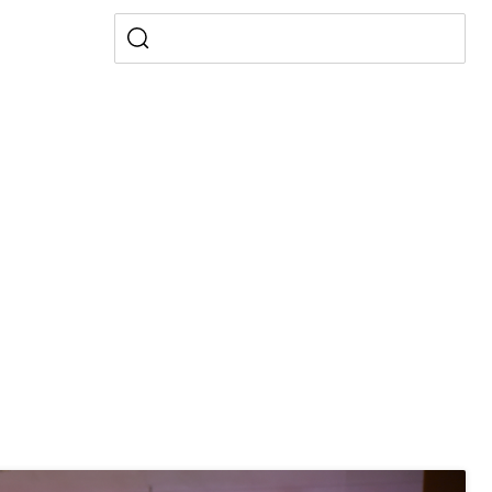
ldienste
Betreuungsangebote
Schulliste
usbildung Pflege HF oder Studium Pflege FH
ldung
itäre Ausbildung, akademische Ausbildung,
t, Weiterbildung, Forschung, Entwicklung, Dienstleistungen,
en Hochschule Luzern hslu
e Luzern, PH Luzern, UniLU, swissuniversities
gesmutter, Freiwilliges Kindergarten Jahr
erung
Kindergarten & Basisstufe
mentenorganisation, parallele Einfuhr, regionale
artell, Cassis-deDijon-Prinzip