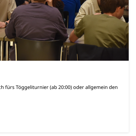
ientendossier
Pensionskasse, erste Säule, zweite Säule, dritte Säule,
rung
S Luzern)
AHV-Beiträge (WAS Luzern)
AHV-Altersrente (WAS Luzern)
Behinderung, Erwerbsunfähigkeit, Behinderte
h fürs Töggeliturnier (ab 20:00) oder allgemein den
Denkmalpflege